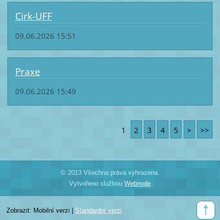
Cirk-UFF
09.06.2026 15:51
Praxe
09.06.2026 15:49
1
2
3
4
5
>
>>
© 2013 Všechna práva vyhrazena.
Vytvořeno službou
Webnode
Zobrazit:
Mobilní verzi
|
Standardní verzi