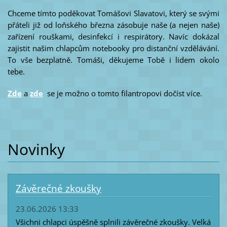
Chceme tímto poděkovat Tomášovi Slavatovi, který se svými
přáteli již od loňského března zásobuje naše (a nejen naše)
zařízení rouškami, desinfekcí i respirátory. Navíc dokázal
zajistit našim chlapcům notebooky pro distanční vzdělávání.
To vše bezplatně. Tomáši, děkujeme Tobě i lidem okolo
tebe.
Zde
a
zde
se je možno o tomto filantropovi dočíst více.
Novinky
Závěrečné zkoušky
23.06.2026 13:33
Všichni chlapci úspěšně splnili závěrečné zkoušky. Velká