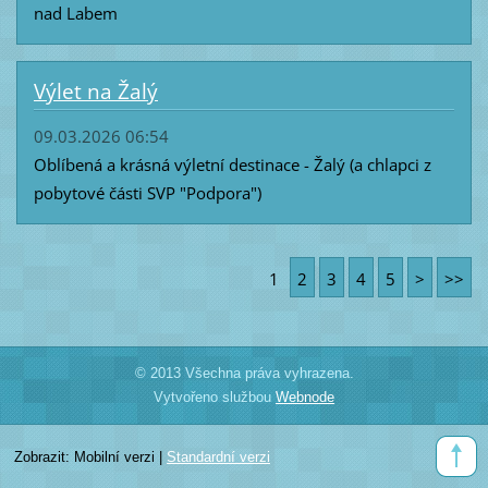
nad Labem
Výlet na Žalý
09.03.2026 06:54
Oblíbená a krásná výletní destinace - Žalý (a chlapci z
pobytové části SVP "Podpora")
1
2
3
4
5
>
>>
© 2013 Všechna práva vyhrazena.
Vytvořeno službou
Webnode
Zobrazit:
Mobilní verzi
|
Standardní verzi