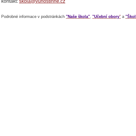
kontakt:
skola@vuhostinne.cz
Podrobné informace v podstránkách
"Naše škola"
,
"Učební obory
"
a
"Škol