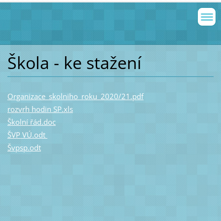
Škola - ke stažení
Organizace_skolniho_roku_2020/21.pdf
rozvrh hodin SP.xls
Školní řád.doc
ŠVP VÚ.odt
Švpsp.odt