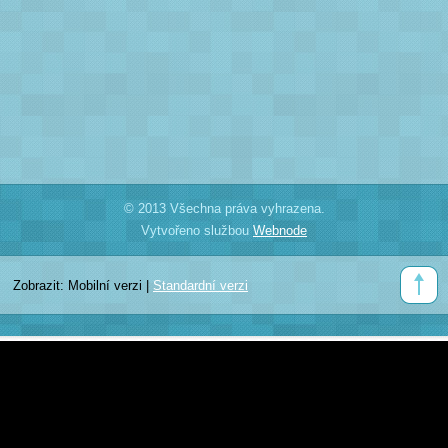
© 2013 Všechna práva vyhrazena.
Vytvořeno službou
Webnode
Zobrazit:
Mobilní verzi
|
Standardní verzi