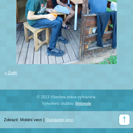
« Zpět
© 2013 Všechna práva vyhrazena.
Vytvořeno službou
Webnode
Zobrazit:
Mobilní verzi
|
Standardní verzi