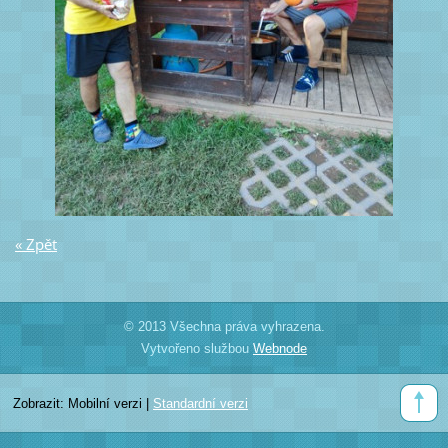
« Zpět
© 2013 Všechna práva vyhrazena.
Vytvořeno službou
Webnode
Zobrazit:
Mobilní verzi
|
Standardní verzi