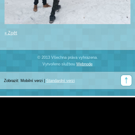
« Zpět
© 2013 Všechna práva vyhrazena.
Vytvořeno službou
Webnode
Zobrazit:
Mobilní verzi
|
Standardní verzi