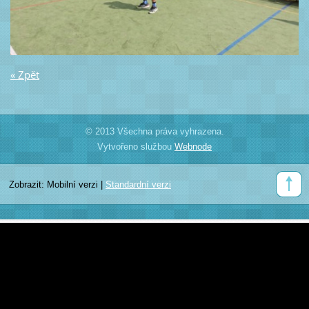
« Zpět
© 2013 Všechna práva vyhrazena.
Vytvořeno službou
Webnode
Zobrazit:
Mobilní verzi
|
Standardní verzi