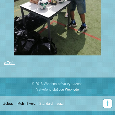
« Zpět
© 2013 Všechna práva vyhrazena.
Vytvořeno službou
Webnode
Zobrazit:
Mobilní verzi
|
Standardní verzi