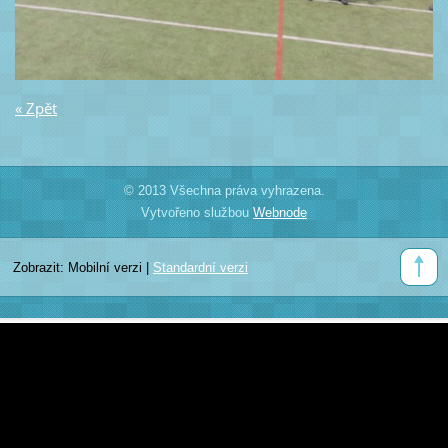
« Zpět
© 2013 Všechna práva vyhrazena.
Vytvořeno službou
Webnode
Zobrazit:
Mobilní verzi
|
Standardní verzi