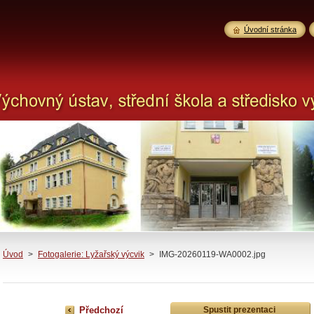
Úvodní stránka
Úvod
>
Fotogalerie: Lyžařský výcvik
>
IMG-20260119-WA0002.jpg
Předchozí
Spustit prezentaci