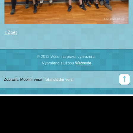
« Zpět
© 2013 Všechna práva vyhrazena.
Vytvořeno službou
Webnode
Zobrazit:
Mobilní verzi
|
Standardní verzi