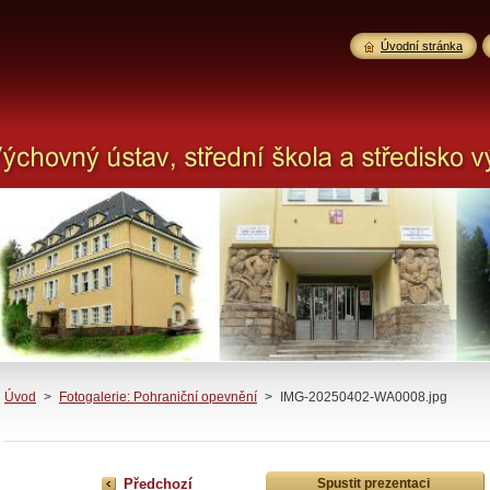
Úvodní stránka
Úvod
>
Fotogalerie: Pohraniční opevnění
>
IMG-20250402-WA0008.jpg
Předchozí
Spustit prezentaci