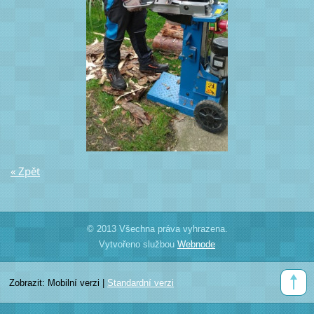
« Zpět
© 2013 Všechna práva vyhrazena.
Vytvořeno službou
Webnode
Zobrazit:
Mobilní verzi
|
Standardní verzi