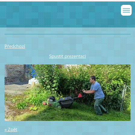
Předchozí
Spustit prezentaci
« Zpět