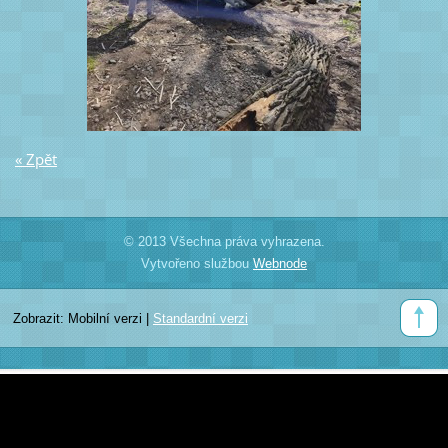
« Zpět
© 2013 Všechna práva vyhrazena.
Vytvořeno službou
Webnode
Zobrazit:
Mobilní verzi
|
Standardní verzi