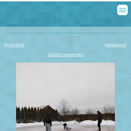
Předchozí
Následující
Spustit prezentaci