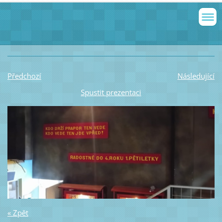
Předchozí
Následující
Spustit prezentaci
« Zpět