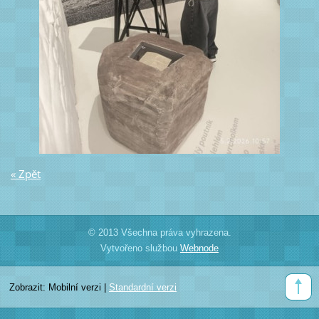
« Zpět
© 2013 Všechna práva vyhrazena.
Vytvořeno službou
Webnode
Zobrazit:
Mobilní verzi
|
Standardní verzi