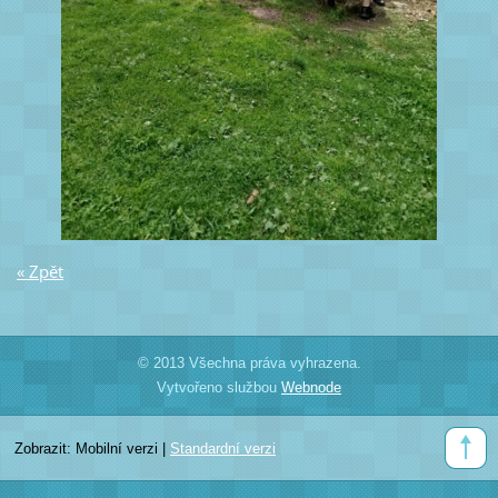
« Zpět
© 2013 Všechna práva vyhrazena.
Vytvořeno službou
Webnode
Zobrazit:
Mobilní verzi
|
Standardní verzi