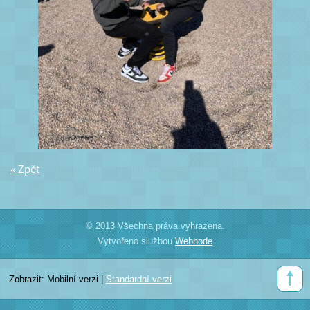
« Zpět
© 2013 Všechna práva vyhrazena.
Vytvořeno službou
Webnode
Zobrazit:
Mobilní verzi
|
Standardní verzi