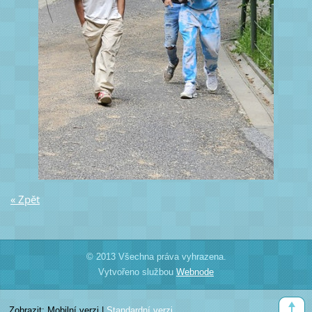
« Zpět
© 2013 Všechna práva vyhrazena.
Vytvořeno službou
Webnode
Zobrazit:
Mobilní verzi
|
Standardní verzi