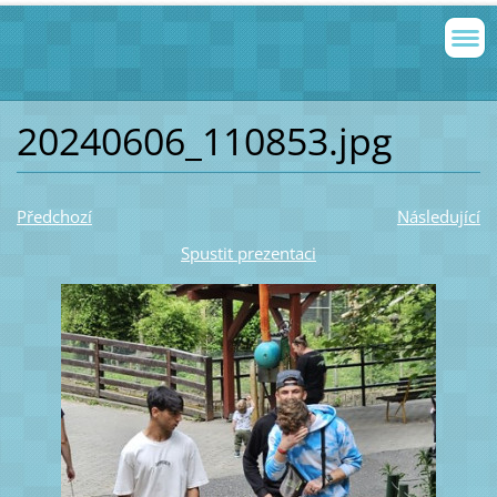
20240606_110853.jpg
Předchozí
Následující
Spustit prezentaci