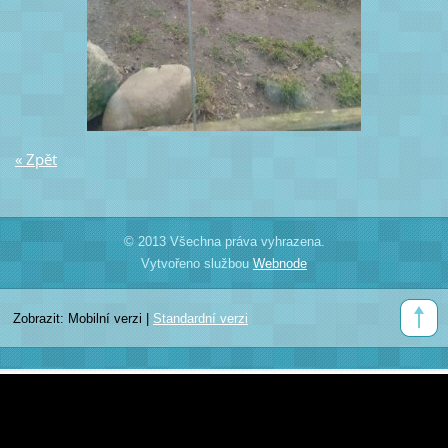
« Zpět
© 2013 Všechna práva vyhrazena.
Vytvořeno službou
Webnode
Zobrazit:
Mobilní verzi
|
Standardní verzi