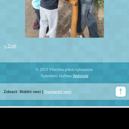
« Zpět
© 2013 Všechna práva vyhrazena.
Vytvořeno službou
Webnode
Zobrazit:
Mobilní verzi
|
Standardní verzi