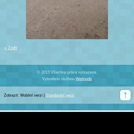
« Zpět
© 2013 Všechna práva vyhrazena.
Vytvořeno službou
Webnode
Zobrazit:
Mobilní verzi
|
Standardní verzi