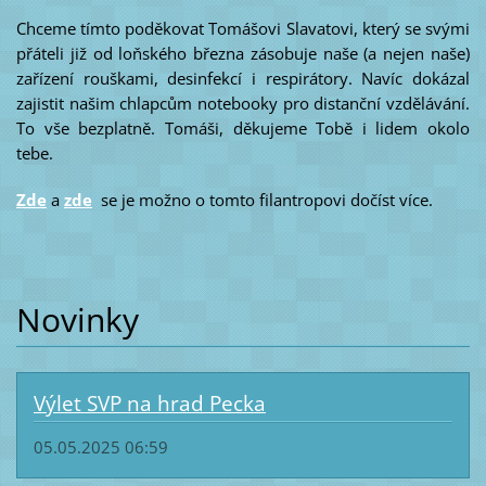
Chceme tímto poděkovat Tomášovi Slavatovi, který se svými
přáteli již od loňského března zásobuje naše (a nejen naše)
zařízení rouškami, desinfekcí i respirátory. Navíc dokázal
zajistit našim chlapcům notebooky pro distanční vzdělávání.
To vše bezplatně. Tomáši, děkujeme Tobě i lidem okolo
tebe.
Zde
a
zde
se je možno o tomto filantropovi dočíst více.
Novinky
Výlet SVP na hrad Pecka
05.05.2025 06:59