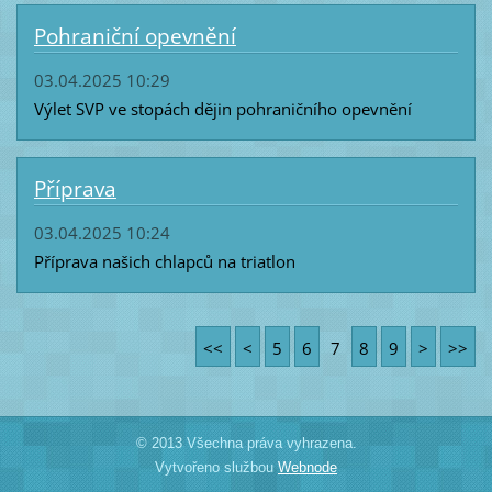
Pohraniční opevnění
03.04.2025 10:29
Výlet SVP ve stopách dějin pohraničního opevnění
Příprava
03.04.2025 10:24
Příprava našich chlapců na triatlon
<<
<
5
6
7
8
9
>
>>
© 2013 Všechna práva vyhrazena.
Vytvořeno službou
Webnode