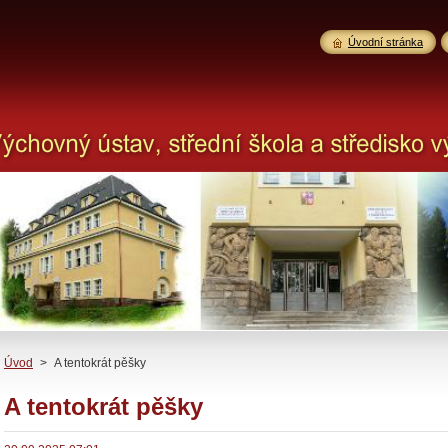
Úvodní stránka
Úvod
>
A tentokrát pěšky
A tentokrát pěšky