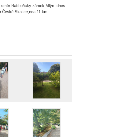
ě směr Ratibořický zámek,Mlýn -dnes
do České Skalice,cca 11 km.