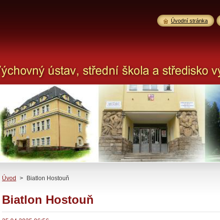
Úvodní stránka
Úvod
>
Biatlon Hostouň
Biatlon Hostouň