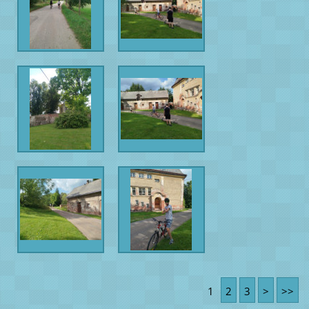
1
2
3
>
>>