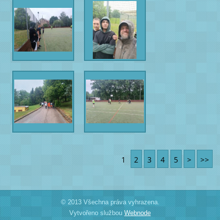
1
2
3
4
5
>
>>
© 2013 Všechna práva vyhrazena.
Vytvořeno službou
Webnode