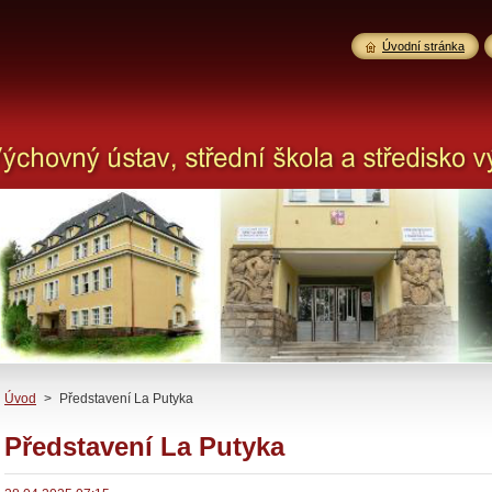
Úvodní stránka
Úvod
>
Představení La Putyka
Představení La Putyka