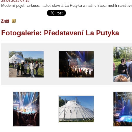
28.04.2025 07:15
Moderní pojetí cirkusu......toť slavná La Putyka a naši chlapci mohli navští
Zpět
Fotogalerie: Představení La Putyka