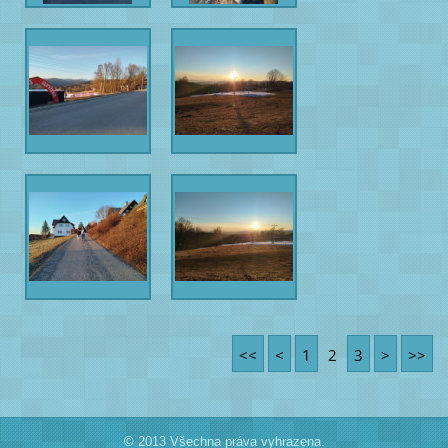
<<
<
1
2
3
>
>>
© 2013 Všechna práva vyhrazena.