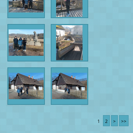
1
2
>
>>