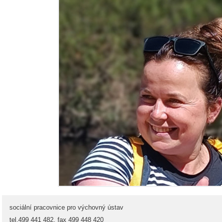
sociální pracovnice pro výchovný ústav
tel.499 441 482, fax 499 448 420