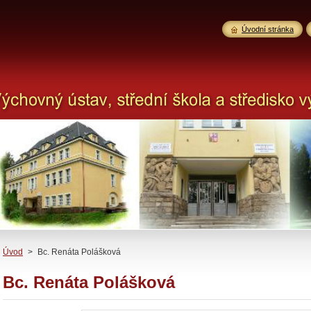
Úvodní stránka
Úvod
>
Bc. Renáta Polášková
Bc. Renáta Polášková