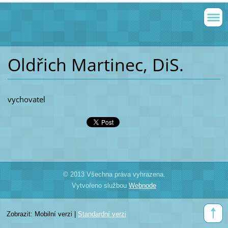
Oldřich Martinec, DiS.
vychovatel
© 2013 Všechna práva vyhrazena.
Vytvořeno službou
Webnode
Zobrazit:
Mobilní verzi
|
Standardní verzi