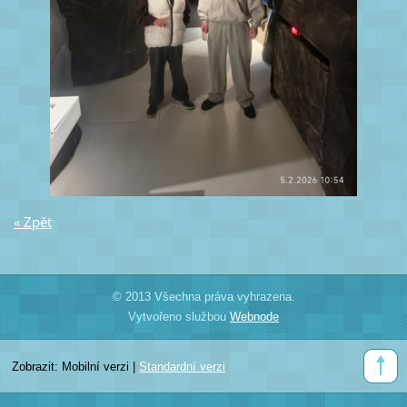
« Zpět
© 2013 Všechna práva vyhrazena.
Vytvořeno službou
Webnode
Zobrazit:
Mobilní verzi
|
Standardní verzi