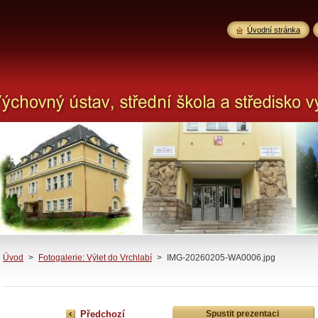
Úvodní stránka
Úvod
>
Fotogalerie: Výlet do Vrchlabí
>
IMG-20260205-WA0006.jpg
Předchozí
Spustit prezentaci