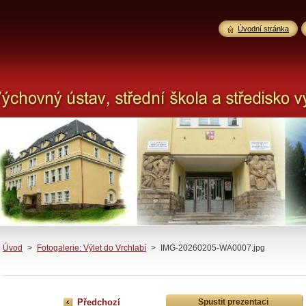
Úvodní stránka
Úvod
>
Fotogalerie: Výlet do Vrchlabí
>
IMG-20260205-WA0007.jpg
Předchozí
Spustit prezentaci