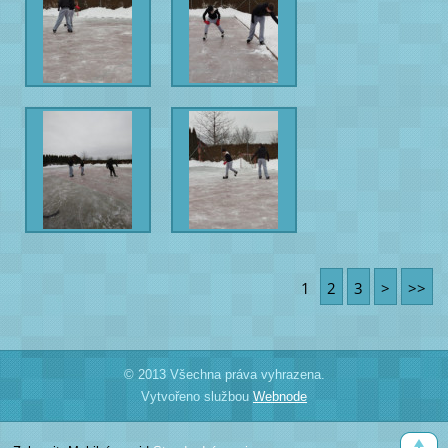
1
2
3
>
>>
© 2013 Všechna práva vyhrazena.
Vytvořeno službou
Webnode